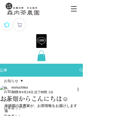
記事
お知らせ
moriuchitea
お知らせ
2021年4月14日
読了時間: 1分
お茶畑からこんにちは☺️
お茶
🌺静岡の茶農家が、お茶情報をお届けします
日本茶ツアー
🌺