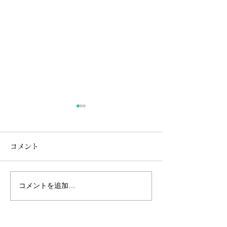
TV放送のお知らせ
茶摘みシーズンに取材を受け
コメント
ました。 放送日程が決まった
のでお知らせします。 ５月１
７日（日）２０：５４～
コメントを追加…
BS朝日 で放送致します。
天ぷら成生さん
番組HP https://www.bs-
ぎですぅ～💓
asahi.co.jp/koyomi_negau/ 短
い時間ですが、茶娘さんや茶