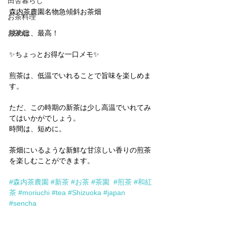
田舎暮らし
森内茶農園名物急傾斜お茶畑
お茶料理
お茶畑
眺めは、最高！
✨ちょっとお得な一口メモ✨
煎茶は、低温でいれることで旨味を楽しめま
す。
ただ、この時期の新茶は少し高温でいれてみ
てはいかがでしょう。
時間は、短めに。
茶畑にいるような新鮮な甘涼しい香りの煎茶
を楽しむことができます。
#森内茶農園
#新茶
#お茶
#茶園
#煎茶
#和紅
茶
#moriuchi
#tea
#Shizuoka
#japan
#sencha