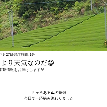
年4月27日
読了時間: 1分
より天気なのだ😁
本茶情報をお届けします🌺
四ヶ所ある⛰️の茶畑
今日で一応摘み終わりました