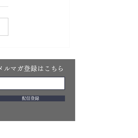
ら成生さん、素敵すぎで
～💓
メルマガ登録はこちら
配信登録