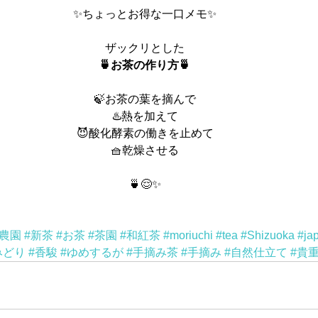
✨ちょっとお得な一口メモ✨
ザックリとした
🍵お茶の作り方🍵
🍃お茶の葉を摘んで
♨️熱を加えて
😈酸化酵素の働きを止めて
🧺乾燥させる
🍵😌✨
農園
#新茶
#お茶
#茶園
#和紅茶
#moriuchi
#tea
#Shizuoka
#ja
みどり
#香駿
#ゆめするが
#手摘み茶
#手摘み
#自然仕立て
#貴