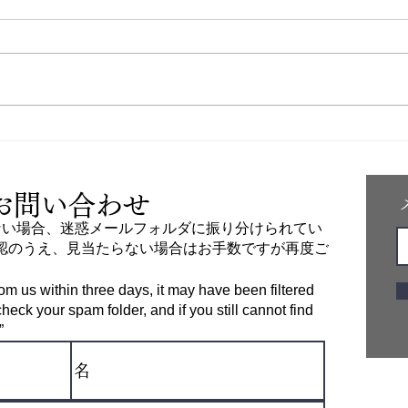
茶摘みシーズンに取材を受けまし
た。 放送日程が決まったのでお
知らせします。 ５月１７日
（日）２０：５４～ BS朝日
で放送致します。 番組HP
天ぷ
https://www.bs-
asahi.co.jp/koyomi_negau/ 短い
すぅ
時間ですが、茶娘さんや茶畑が映
お問い合わせ
っておりますので ご覧いただけ
ない場合、迷惑メールフォルダに振り分けられてい
れば幸いです。
認のうえ、見当たらない場合はお手数ですが再度ご
from us within three days, it may have been filtered
heck your spam folder, and if you still cannot find
”