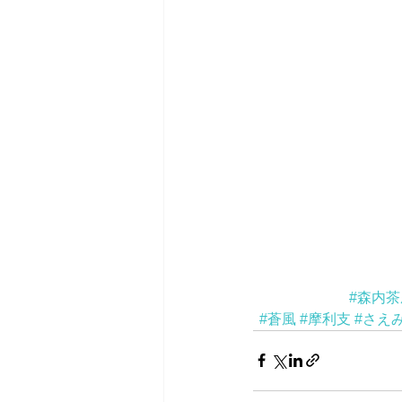
#森内茶
#蒼風
#摩利支
#さえ