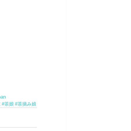
pan
重
#茶娘
#茶摘み娘