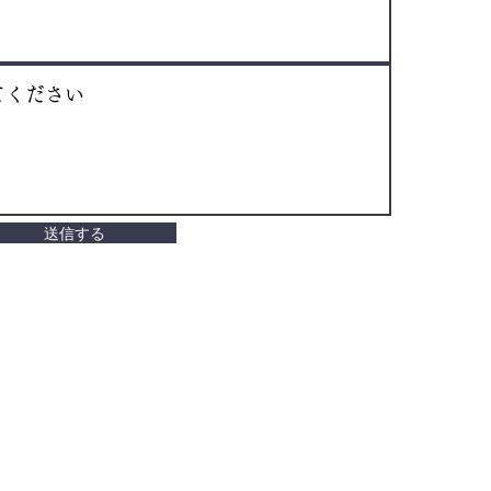
森内
〒42
静岡
送信する
電話 
Emai
メ
​Q＆A
手もみ体験
日本茶かふぇ