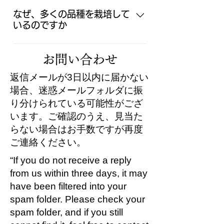
摩利支・山の息吹・蒼風・さえみど
ところが、山の斜面には吹きおろ
有機肥料の菜種粕と魚粕のみでの管
ります。 2022年より全国茶品評
り・やぶきた・香駿・ゆめするが・
しの風がふきまたそれは逆転層によ
なぜ、多くの品種を栽培して
理です。 スッキリ透明感のある煎
会出品茶を移行します。今までの全
いるのですか
つゆひかり・ おくみどり・いなぐ
る下の盆地より暖かい風になるので
茶、甘い香りとクリアーな紅茶は、
国茶品評会用の棚式被覆茶園をかぶ
ち・べにふうき・みなみさやか・む
天然の防霜ファンとなり安定して新
国内外を問わず人気です。 煎茶 山
せ茶用の茶園にします。 2021年
「お茶作りがすきだから」です。
さしかおり・セイシンタイパン その
芽を摘むことができました。 その
里のしんふぉに～／ほうじ茶 紅茶
は、自然仕立て品種やぶきたのかぶ
お問い合わせ
「茶畑にあるお茶の木が好き！」な
他 育成中4品種
上新芽も早くでるので山の斜面に茶
日本の紅茶 やぶきた
せ茶を作りました。
のではなく、 「こういうお茶を作り
畑を作るようになりました。 ま
返信メールが3日以内に届かない
たい」 「この品種は、このように作
た、作業効率も悪く重労働ですが、
場合、迷惑メールフォルダに振
るとどうなるのかな」という着地点
余分な土壌水分も抜け香り高いお茶
り分けられている可能性がござ
である「お茶」をめざし、品種を選
を作ることができるので大切にして
います。ご確認のうえ、見当た
定し14か所にわかれた茶畑から植え
います。
らない場合はお手数ですが再度
る茶畑を選び肥料や整枝など栽培方
ご連絡ください。
法をそれぞれ変えて目標とするお茶
のための新芽を育てています。
“If you do not receive a reply
from us within three days, it may
have been filtered into your
spam folder. Please check your
spam folder, and if you still