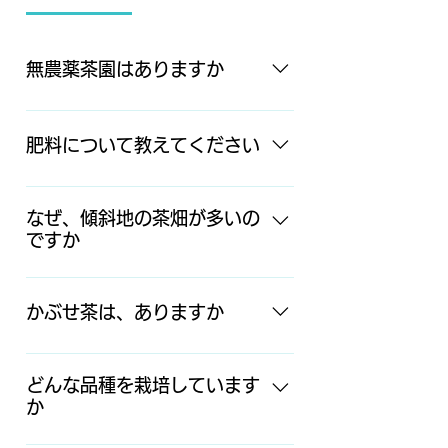
無農薬茶園はありますか
あります。 環境にできる限り負荷を
かけない農業を目指しています。
肥料について教えてください
1998年親戚が数年放棄していた茶畑
を借り受けました。 その間農薬も肥
環境にできる限り負荷をかけない農
料もしていない茶畑なので無農薬栽
業を目指しています。 肥料屋さんが
なぜ、傾斜地の茶畑が多いの
培にチャレンジしました。 大木と雑
ですか
配合したものを使用する茶農家が多
草の生い茂るジャングルを整備して
い中、目指すお茶を作る新芽のため
私の住んでいる内牧（うちまき）地
茶の木を発見した時の喜びは忘れら
に茶園、品種、茶種などを鑑み自家
区は、山々に囲まれ平地は盆地の様
れません。茶の木の生命力ってすご
かぶせ茶は、ありますか
配合で作った肥料を使用していま
な地形で寒暖差が激しく、特に放射
いなと感動しました。 除草剤も不
す。 菜種粕と魚粕など有機率80%
冷却による朝方の低温に悩まされて
使用なのでそのご５年くらいは雑草
2021年よりかぶせ茶を作ります。
以上
いました。 防霜ファンができるま
との闘いでしたが、今では畝間も狭
露地栽培、永年作物であるお茶は、
どんな品種を栽培しています
では、10年に一度くらいしかまとも
くなり立派な茶畑になりました。
か
その土地ならではの環境で育ちそれ
に収穫できないような産地でした。
農薬不使用、除草剤不使用、肥料は
がそのお茶の特徴であると考えてお