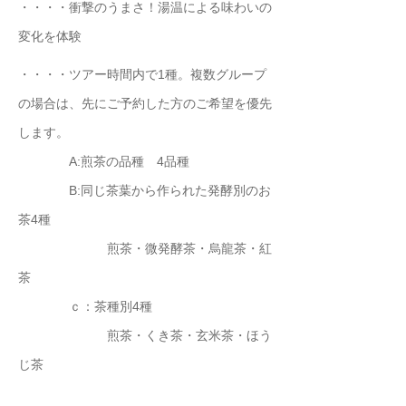
・・・・衝撃のうまさ！湯温による味わいの
変化を体験
・・・・ツアー時間内で1種。複数グループ
の場合は、先にご予約した方のご希望を優先
します。
A:煎茶の品種 4品種
B:同じ茶葉から作られた発酵別のお
茶4種
煎茶・微発酵茶・烏龍茶・紅
茶
ｃ：茶種別4種
​ 煎茶・くき茶・玄米茶・ほう
じ茶
​