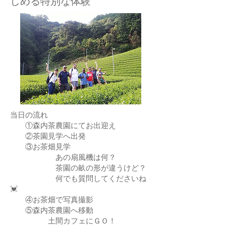
しめる特別な体験
当日の流れ
​​ ①森内茶農園にてお出迎え
​ ②茶園見学へ出発
​ ③お茶畑見学
あの扇風機は何？
茶園の畝の形が違うけど？
何でも質問してくださいね
💓
④お茶畑で写真撮影
​ ⑤森内茶農園へ移動
土間カフェにＧＯ！